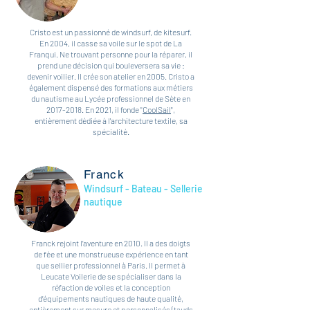
Cristo est un passionné de windsurf, de kitesurf.
En 2004, il casse sa voile sur le spot de La
Franqui. Ne trouvant personne pour la réparer, il
prend une décision qui bouleversera sa vie :
devenir voilier. Il crée son atelier en 2005. Cristo a
également dispensé des formations aux métiers
du nautisme au Lycée professionnel de Sète en
2017-2018
. En 2021, il fonde "
CoolSail
",
entièrement dédiée à l'architecture textile, sa
spécialité.
Franck
Windsurf - Bateau - Sellerie
nautique
Franck rejoint l’aventure en 2010. Il a des doigts
de fée et une monstrueuse expérience en tant
que sellier professionnel à Paris. Il permet à
Leucate Voilerie de se spécialiser dans la
réfaction de voiles et la conception
d’équipements nautiques de haute qualité,
entièrement sur mesure et personnalisés (tauds